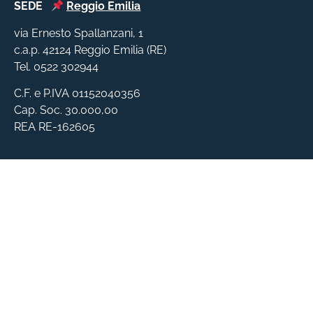
SEDE
Reggio Emilia
via Ernesto Spallanzani, 1
c.a.p. 42124 Reggio Emilia (RE)
Tel. 0522 302944
C.F. e P.IVA 01152040356
Cap. Soc. 30.000,00
REA RE-162605