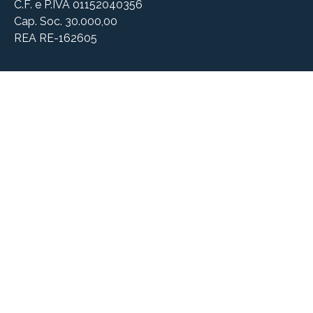
C.F. e P.IVA 01152040356
Cap. Soc. 30.000,00
REA RE-162605