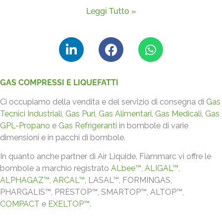
Leggi Tutto »
GAS COMPRESSI E LIQUEFATTI
Ci occupiamo della vendita e del servizio di consegna di
Gas
Tecnici Industriali
,
Gas Puri
,
Gas Alimentari
,
Gas Medicali
,
Gas
GPL-Propano
e
Gas Refrigeranti
in bombole di varie
dimensioni e in pacchi di bombole.
In quanto anche partner di Air Liquide, Fiammarc vi offre le
bombole a marchio registrato
ALbee™
,
ALIGAL™
,
ALPHAGAZ™
,
ARCAL™
, LASAL™, FORMINGAS,
PHARGALIS™, PRESTOP™, SMARTOP™, ALTOP™,
COMPACT
e
EXELTOP™
.